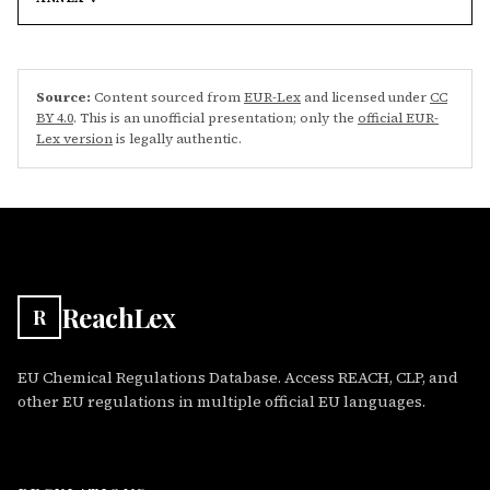
Source:
Content sourced from
EUR-Lex
and licensed under
CC
BY 4.0
. This is an unofficial presentation; only the
official EUR-
Lex version
is legally authentic.
ReachLex
R
EU Chemical Regulations Database. Access REACH, CLP, and
other EU regulations in multiple official EU languages.