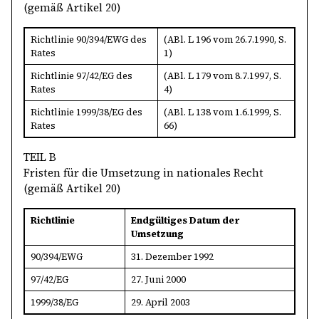
(gemäß Artikel 20)
Richtlinie 90/394/EWG des
(ABl. L 196 vom 26.7.1990, S.
Rates
1)
Richtlinie 97/42/EG des
(ABl. L 179 vom 8.7.1997, S.
Rates
4)
Richtlinie 1999/38/EG des
(ABl. L 138 vom 1.6.1999, S.
Rates
66)
TEIL B
Fristen für die Umsetzung in nationales Recht
(gemäß Artikel 20)
Richtlinie
Endgültiges Datum der
Umsetzung
90/394/EWG
31. Dezember 1992
97/42/EG
27. Juni 2000
1999/38/EG
29. April 2003