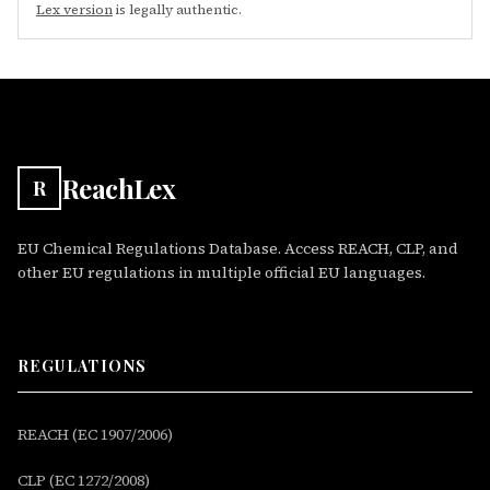
Lex version
is legally authentic.
ReachLex
R
EU Chemical Regulations Database. Access REACH, CLP, and
other EU regulations in multiple official EU languages.
REGULATIONS
REACH (EC 1907/2006)
CLP (EC 1272/2008)