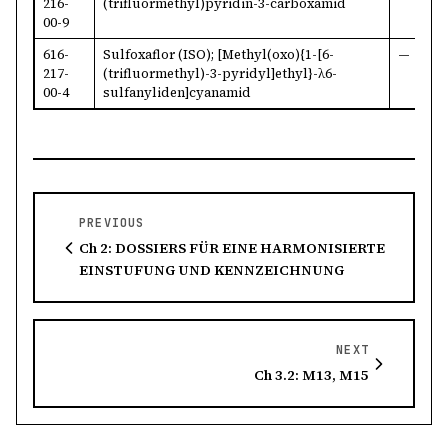
216-
(trifluormethyl)pyridin-3-carboxamid
6
00-9
616-
Sulfoxaflor (ISO); [Methyl(oxo){1-[6-
—
9
217-
(trifluormethyl)-3-pyridyl]ethyl}-λ6-
0
00-4
sulfanyliden]cyanamid
PREVIOUS
Ch 2: DOSSIERS FÜR EINE HARMONISIERTE
EINSTUFUNG UND KENNZEICHNUNG
NEXT
Ch 3.2: M13, M15