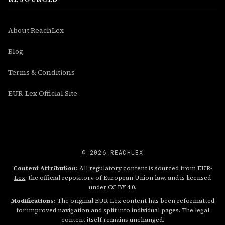
About ReachLex
Blog
Terms & Conditions
EUR-Lex Official Site
© 2026 REACHLEX
Content Attribution:
All regulatory content is sourced from
EUR-
Lex
, the official repository of European Union law, and is licensed
under
CC BY 4.0
.
Modifications:
The original EUR-Lex content has been reformatted
for improved navigation and split into individual pages. The legal
content itself remains unchanged.