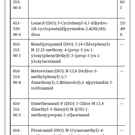
319-
019-
4
00-0
2
613-
Lenacil (ISO); 3-Cyclohexyl-6,7-dihydro-
218-
2
320-
1H-cyclopenta[d]pyrimidin-2,4(3H,5H)-
499-
0
00-6
dion
0
616-
Mandipropamid (ISO); 2-(4-Chlorphenyl)-
—
3
213-
N
-{2-[3-methoxy-4-(prop-2-yn-1-
6
00-2
yloxy)phenyl]ethyl}-2-(prop-2-yn-1-
yloxy)acetamid
616-
Metosulam (ISO); N-(2,6-Dichlor-3-
—
1
214-
methylphenyl)-5,7-
8
00-8
dimethoxy[1,2,4]triazolo[1,5-a]pyrimidin-2-
sulfonamid
616-
Dimethenamid-P (ISO); 2-Chlor-N-(2,4-
—
1
215-
dimethyl-3-thienyl)-N-[(2S)-1-
1
00-3
methoxypropan-2-yl]acetamid
616-
Flonicamid (ISO);
N
-(Cyanomethyl)-4-
—
1