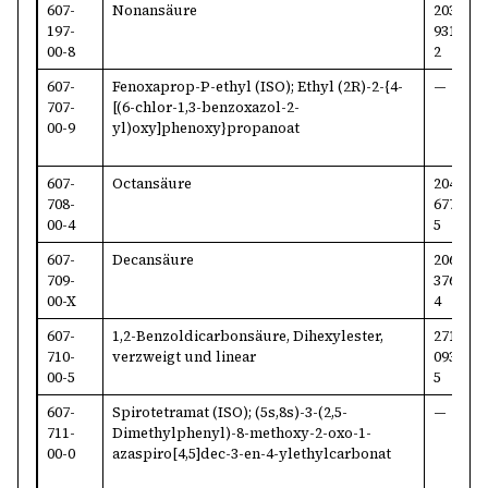
607-
Nonansäure
203-
1
197-
931-
0
00-8
2
607-
Fenoxaprop-P-ethyl (ISO); Ethyl (2R)-2-{4-
—
7
707-
[(6-chlor-1,3-benzoxazol-2-
8
00-9
yl)oxy]phenoxy}propanoat
607-
Octansäure
204-
1
708-
677-
2
00-4
5
607-
Decansäure
206-
3
709-
376-
5
00-X
4
607-
1,2-Benzoldicarbonsäure, Dihexylester,
271-
6
710-
verzweigt und linear
093-
5
00-5
5
607-
Spirotetramat (ISO); (5s,8s)-3-(2,5-
—
2
711-
Dimethylphenyl)-8-methoxy-2-oxo-1-
2
00-0
azaspiro[4,5]dec-3-en-4-ylethylcarbonat