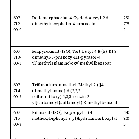
607-
Dodemorphacetat; 4-Cyclododecyl-2,6-
250-
3
712-
dimethylmorpholin-4-ium acetat
778-
8
00-6
2
607-
Fenpyroximat (ISO); Tert-butyl 4-[({(E)-[(1,3-
—
1
713-
dimethyl-5-phenoxy-1H-pyrazol-4-
6
00-1
yl)methylen]amino}oxy)methyl]benzoat
607-
Triflusulfuron-methyl; Methyl 2-({[4-
—
1
714-
(dimethylamino)-6-(2,2,2-
1
00-7
trifluorethoxy)-1,3,5-triazin-2-
yl]carbamoyl}sulfamoyl)-3-methylbenzoat
607-
Bifenazat (ISO); Isopropyl 2-(4-
442-
1
715-
methoxybiphenyl-3-yl)hydrazincarboxylat
820-
4
00-2
5