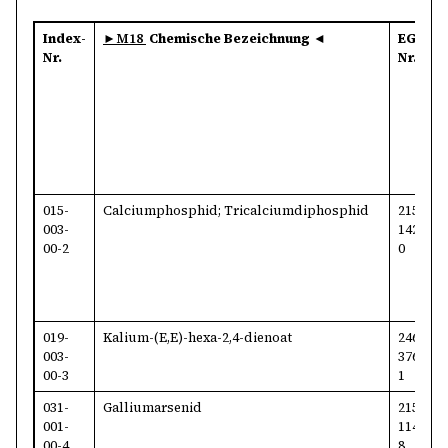
Index-
►M18
Chemische Bezeichnung
◄
EG-
Nr.
Nr.
N
015-
Calciumphosphid; Tricalciumdiphosphid
215-
1
003-
142-
9
00-2
0
019-
Kalium-(E,E)-hexa-2,4-dienoat
246-
2
003-
376-
6
00-3
1
031-
Galliumarsenid
215-
1
001-
114-
0
00-4
8