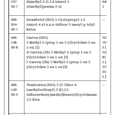
197-
dimethyl-3-(1,2,4-triazol-1-
640-
9
00-7
ylmethyl)pentan-3-ol
2
606-
Isoxaflutol (ISO); 5-Cyclopropyl-1,2-
—
1
054-
oxazol-4-yl α,α,α-trifluor-2-mesyl-p-tolyl
2
00-7
keton
606-
Carvon (ISO);
202-
9
148-
2-Methyl-5-(prop-1-en-2-yl)cyclohex-2-en-
759-
[
00-8
1-on; [1]
5 [1]
2
d-Carvon; (5S)-2-Methyl-5-(prop-1-en-2-
218-
1
yl)cyclohex-2-en-1-on; [2]
827-
6
l-Carvon; (5R)-2-Methyl-5-(prop-1-en-2-
2 [2]
4
yl)cyclohex-2-en-1-on [3]
229-
352-
5 [3]
606-
Tembotrion (ISO); 2-{2-Chlor-4-
—
3
149-
(methylsulfonyl)-3-[(2,2,2-
8
00-3
trifluorethoxy)methyl]benzoyl}cyclohexan-
1,3-dion