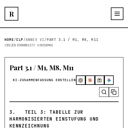
R
HOME
/
CLP
/
ANNEX VI
/
PART 3.1 / M1, M8, M11
CELEX 02008R1272 · v20250901
Part 3.1 / M1, M8, M11
KI-ZUSAMMENFASSUNG ERSTELLEN
3.
TEIL 3: TABELLE ZUR
HARMONISIERTEN EINSTUFUNG UND
KENNZEICHNUNG