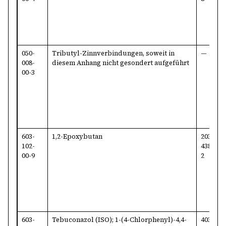
050-
Tributyl-Zinnverbindungen, soweit in
—
008-
diesem Anhang nicht gesondert aufgeführt
00-3
603-
1,2-Epoxybutan
203-
1
102-
438-
7
00-9
2
603-
Tebuconazol (ISO); 1-(4-Chlorphenyl)-4,4-
403-
1