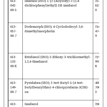
613-
Imazalil (ISO); 1-[2-(Allyloxy)-2-(2,4-
252-
3
042-
dichlorphenyl)ethyl]-1
H
-imidazol
615-
4
00-5
0
613-
Dodemorph (ISO); 4-Cyclododecyl-2,6-
216-
1
057-
dimethylmorpholin
474-
7
00-7
9
613-
Etridiazol (ISO); 5-Ethoxy-3-trichlormethyl-
219-
2
133-
1,2,4-thiadiazol
991-
1
00-X
8
613-
Pyridaben (ISO); 2-tert-Butyl-5-(4-tert-
405-
9
149-
butylbenzylthio)-4-chlorpyridazin-3(2H)-
700-
7
00-7
on
3
613-
Imidazol
206-
2