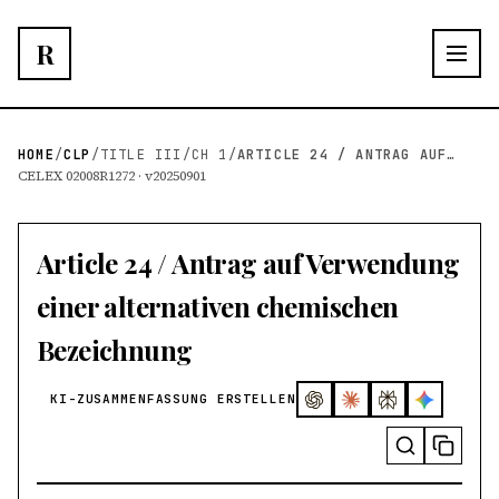
R
HOME
/
CLP
/
TITLE III
/
CH 1
/
ARTICLE 24 / ANTRAG AUF VERWENDUNG EINER ALTERN...
CELEX 02008R1272 · v20250901
Article 24 / Antrag auf Verwendung
einer alternativen chemischen
Bezeichnung
KI-ZUSAMMENFASSUNG ERSTELLEN