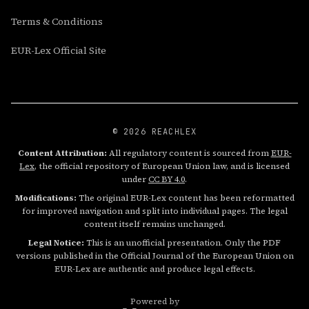
Terms & Conditions
EUR-Lex Official Site
© 2026 REACHLEX
Content Attribution:
All regulatory content is sourced from
EUR-
Lex
, the official repository of European Union law, and is licensed
under
CC BY 4.0
.
Modifications:
The original EUR-Lex content has been reformatted
for improved navigation and split into individual pages. The legal
content itself remains unchanged.
Legal Notice:
This is an unofficial presentation. Only the PDF
versions published in the Official Journal of the European Union on
EUR-Lex are authentic and produce legal effects.
Powered by