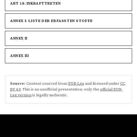
ART 18: INKRAFTTRETEN
ANNEX I: LISTE DER ERFASSTEN STOFFE
ANNEX II
ANNEX III
Source:
Content sourced from
EUR-Lex
and licensed under
CC
BY 4.0
. This is an unofficial presentation; only the
official EUR-
Lex version
is legally authentic.