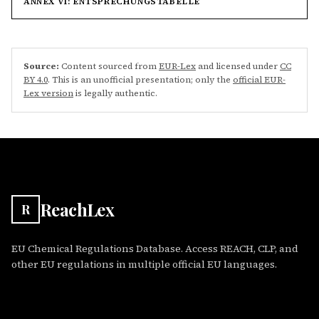
ANNEX VI: ENTSPRECHUNGSTABELLE
Source:
Content sourced from
EUR-Lex
and licensed under
CC
BY 4.0
. This is an unofficial presentation; only the
official EUR-
Lex version
is legally authentic.
ReachLex
R
EU Chemical Regulations Database. Access REACH, CLP, and
other EU regulations in multiple official EU languages.