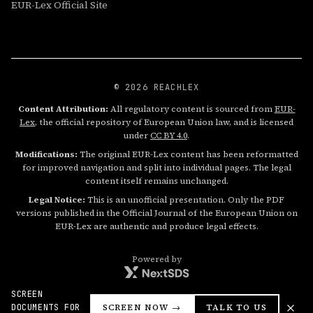
EUR-Lex Official Site
© 2026 REACHLEX
Content Attribution:
All regulatory content is sourced from
EUR-
Lex
, the official repository of European Union law, and is licensed
under
CC BY 4.0
.
Modifications:
The original EUR-Lex content has been reformatted
for improved navigation and split into individual pages. The legal
content itself remains unchanged.
Legal Notice:
This is an unofficial presentation. Only the PDF
versions published in the Official Journal of the European Union on
EUR-Lex are authentic and produce legal effects.
Powered by
SCREEN
DOCUMENTS FOR
SCREEN NOW →
TALK TO US