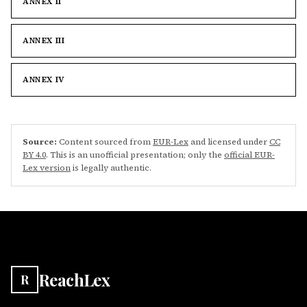
ANNEX II
ANNEX III
ANNEX IV
Source:
Content sourced from
EUR-Lex
and licensed under
CC
BY 4.0
. This is an unofficial presentation; only the
official EUR-
Lex version
is legally authentic.
ReachLex
R