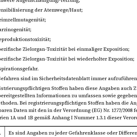
chwere Augenschädigung/-reizung;
ensibilisierung der Atemwege/Haut;
eimzellmutagenität;
arzinogenität;
eproduktionstoxizität;
pezifische Zielorgan-Toxizität bei einmaliger Exposition;
pezifische Zielorgan-Toxizität bei wiederholter Exposition;
spirationsgefahr.
Gefahren sind im Sicherheitsdatenblatt immer aufzuführen
gistrierungspflichtigen Stoffen haben diese Angaben auc
 bereitgestellten Informationen zu umfassen sowie gegebe
thoden. Bei registrierungspflichtigen Stoffen haben die A
aren Daten mit den in der Verordnung (EG) Nr. 1272/2008 f
rien 1A und 1B gemäß Anhang I Nummer 1.3.1 dieser Veror
.
Es sind Angaben zu jeder Gefahrenklasse oder Differe