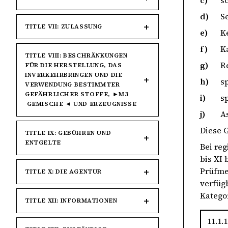
c)
s
d)
S
TITLE VII: ZULASSUNG
e)
K
f)
K
TITLE VIII: BESCHRÄNKUNGEN
g)
R
FÜR DIE HERSTELLUNG, DAS
INVERKEHRBRINGEN UND DIE
h)
s
VERWENDUNG BESTIMMTER
GEFÄHRLICHER STOFFE, ►M3
i)
s
GEMISCHE ◄ UND ERZEUGNISSE
j)
A
Diese 
TITLE IX: GEBÜHREN UND
ENTGELTE
Bei re
bis XI
Prüfme
TITLE X: DIE AGENTUR
verfügb
Katego
TITLE XII: INFORMATIONEN
11.1.1