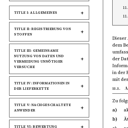
11
TITLE I: ALLGEMEINES
11
TITLE II: REGISTRIERUNG VON
STOFFEN
Dieser 
dem Be
TITLE III: GEMEINSAME
umfass
NUTZUNG VON DATEN UND
der Da
VERMEIDUNG UNNÖTIGER
Inform
VERSUCHE
in der
mit de
TITLE IV: INFORMATIONEN IN
11.1.
A
DER LIEFERKETTE
Zu fol
TITLE V: NACHGESCHALTETE
a)
ak
ANWENDER
b)
Ä
TITLE VI: BEWERTUNG