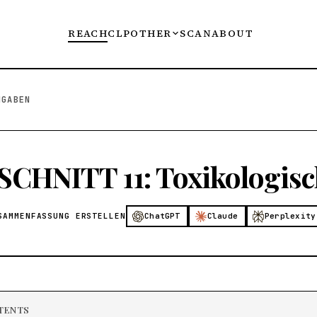
REACH
CLP
OTHER
SCAN
ABOUT
NGABEN
SCHNITT 11: Toxikologis
SAMMENFASSUNG ERSTELLEN
ChatGPT
Claude
Perplexity
TENTS