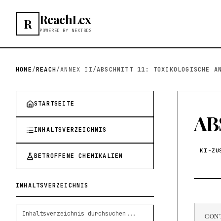
ReachLex
R
POWERED BY NEXTSDS
HOME
/
REACH
/
ANNEX II
/
ABSCHNITT 11: TOXIKOLOGISCHE A
STARTSEITE
AB
INHALTSVERZEICHNIS
KI-ZU
BETROFFENE CHEMIKALIEN
INHALTSVERZEICHNIS
CON