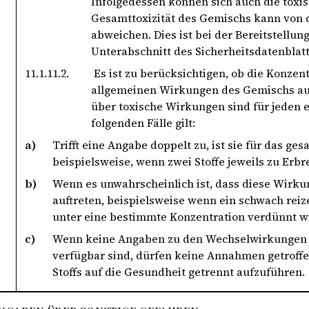
Infolgedessen können sich auch die tox
Gesamttoxizität des Gemischs kann von de
abweichen. Dies ist bei der Bereitstellu
Unterabschnitt des Sicherheitsdatenblatt
11.1.11.2.
Es ist zu berücksichtigen, ob die Konzent
allgemeinen Wirkungen des Gemischs auf
über toxische Wirkungen sind für jeden e
folgenden Fälle gilt:
a)
Trifft eine Angabe doppelt zu, ist sie für das g
beispielsweise, wenn zwei Stoffe jeweils zu Erb
b)
Wenn es unwahrscheinlich ist, dass diese Wirk
auftreten, beispielsweise wenn ein schwach reize
unter eine bestimmte Konzentration verdünnt w
c)
Wenn keine Angaben zu den Wechselwirkungen 
verfügbar sind, dürfen keine Annahmen getroffe
Stoffs auf die Gesundheit getrennt aufzuführen.