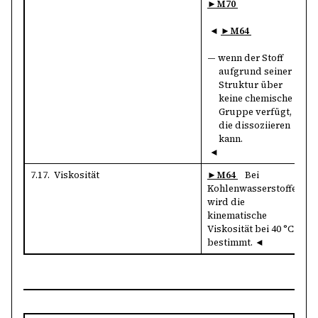
►M70
◄
►M64
— wenn der Stoff
aufgrund seiner
Struktur über
keine chemische
Gruppe verfügt,
die dissoziieren
kann.
◄
7.17. Viskosität
►M64
Bei
Kohlenwasserstoffen
wird die
kinematische
Viskosität bei 40 °C
bestimmt.
◄