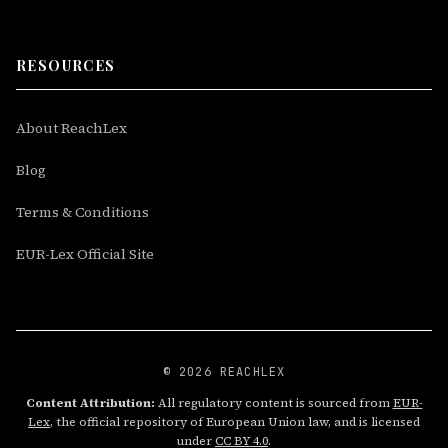
RESOURCES
About ReachLex
Blog
Terms & Conditions
EUR-Lex Official Site
© 2026 REACHLEX
Content Attribution:
All regulatory content is sourced from
EUR-
Lex
, the official repository of European Union law, and is licensed
under
CC BY 4.0
.