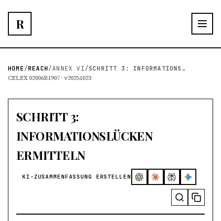
R
HOME
/
REACH
/
ANNEX VI
/
SCHRITT 3: INFORMATIONSLÜCKEN ERMITTELN
CELEX 02006R1907 · v20251023
SCHRITT 3:
INFORMATIONSLÜCKEN
ERMITTELN
KI-ZUSAMMENFASSUNG ERSTELLEN