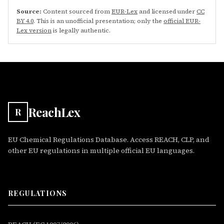
Source:
Content sourced from
EUR-Lex
and licensed under
CC
BY 4.0
. This is an unofficial presentation; only the
official EUR-
Lex version
is legally authentic.
ReachLex
R
EU Chemical Regulations Database. Access REACH, CLP, and
other EU regulations in multiple official EU languages.
REGULATIONS