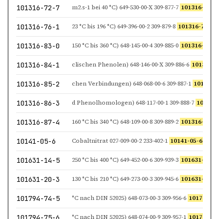
101316-72-7
m2.s-1 bei 40 °C) 649-530-00-X 309-877-7
101316-72-7
L E
101316-76-1
23 °C bis 196 °C) 649-396-00-2 309-879-8
101316-76-1
P Naphth
101316-83-0
150 °C bis 360 °C) 648-145-00-4 309-885-0
101316-83-0
T
101316-84-1
clischen Phenolen) 648-146-00-X 309-886-6
101316-8
101316-85-2
chen Verbindungen) 648-068-00-6 309-887-1
101316-
101316-86-3
d Phenolhomologen) 648-117-00-1 309-888-7
101316
101316-87-4
160 °C bis 340 °C) 648-109-00-8 309-889-2
101316-87-4
10141-05-6
Cobaltnitrat 027-009-00-2 233-402-1
10141-05-6
Coba
101631-14-5
250 °C bis 400 °C) 649-452-00-6 309-939-3
101631-14-5
D
101631-20-3
130 °C bis 210 °C) 649-273-00-3 309-945-6
101631-20-3
P N
101794-74-5
°C nach DIN 52025) 648-073-00-3 309-956-6
101794-74
101794-75-6
°C nach DIN 52025) 648-074-00-9 309-957-1
101794-75