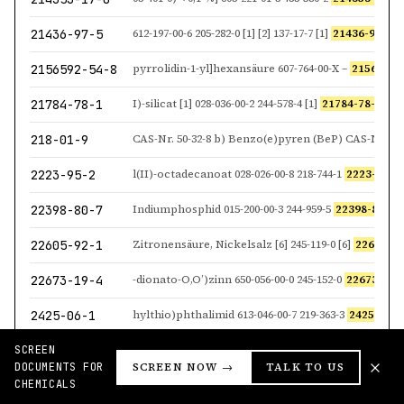
21436-97-5
612-197-00-6 205-282-0 [1] [2] 137-17-7 [1]
21436-97-5
[
2156592-54-8
pyrrolidin-1-yl]hexansäure 607-764-00-X –
2156592-
21784-78-1
I)-silicat [1] 028-036-00-2 244-578-4 [1]
21784-78-1
[1] Din
218-01-9
2223-95-2
l(II)-octadecanoat 028-026-00-8 218-744-1
2223-95-2
22398-80-7
Indiumphosphid 015-200-00-3 244-959-5
22398-80-7
22605-92-1
Zitronensäure, Nickelsalz [6] 245-119-0 [6]
22605-92
22673-19-4
-dionato-O,O’)zinn 650-056-00-0 245-152-0
22673-19-
2425-06-1
hylthio)phthalimid 613-046-00-7 219-363-3
2425-06-1
SCREEN
2451-62-9
3H,5H)-trion; TGIC 615-021-00-6 219-514-3
2451-62-9
DOCUMENTS FOR
SCREEN NOW →
TALK TO US
CHEMICALS
24602-86-6
-tridecylmorpholin 613-020-00-5 246-347-3
24602-86