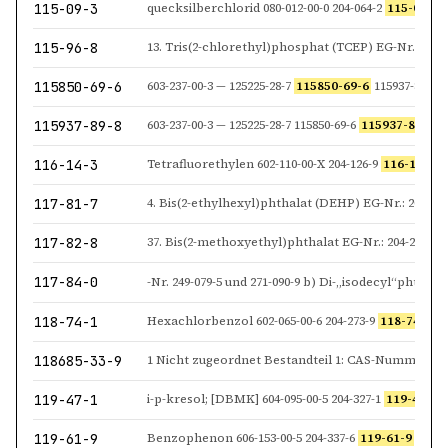
115-09-3
quecksilberchlorid 080-012-00-0 204-064-2
115-09-3
115-96-8
115850-69-6
603-237-00-3 — 125225-28-7
115850-69-6
115937-89-8 B
115937-89-8
603-237-00-3 — 125225-28-7 115850-69-6
115937-89-8
Bis(2-
116-14-3
Tetrafluorethylen 602-110-00-X 204-126-9
116-14-3
▼
117-81-7
117-82-8
37. Bis(2-methoxyethyl)phthalat EG-Nr.: 204-212-6 
117-84-0
118-74-1
Hexachlorbenzol 602-065-00-6 204-273-9
118-74-1
1,4
118685-33-9
1 Nicht zugeordnet Bestandteil 1: CAS-Nummer:
1
119-47-1
i-p-kresol; [DBMK] 604-095-00-5 204-327-1
119-47-1
119-61-9
Benzophenon 606-153-00-5 204-337-6
119-61-9
▼M4