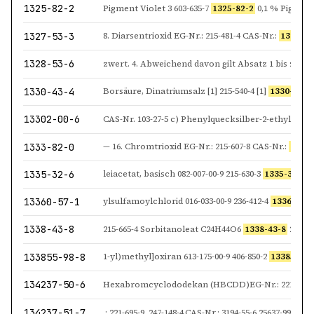
1325-82-2
Pigment Violet 3 603-635-7
1325-82-2
0,1 % Pigment
1327-53-3
8. Diarsentrioxid EG-Nr.: 215-481-4 CAS-Nr.:
1327-53
1328-53-6
1330-43-4
Borsäure, Dinatriumsalz [1] 215-540-4 [1]
1330-43-4
[
13302-00-6
1333-82-0
— 16. Chromtrioxid EG-Nr.: 215-607-8 CAS-Nr.:
1333-
1335-32-6
leiacetat, basisch 082-007-00-9 215-630-3
1335-32-6
Bl
13360-57-1
ylsulfamoylchlorid 016-033-00-9 236-412-4
13360-57-
1338-43-8
215-665-4 Sorbitanoleat C24H44O6
1338-43-8
231-098-
133855-98-8
1-yl)methyl]oxiran 613-175-00-9 406-850-2
133855-98
134237-50-6
134237-51-7