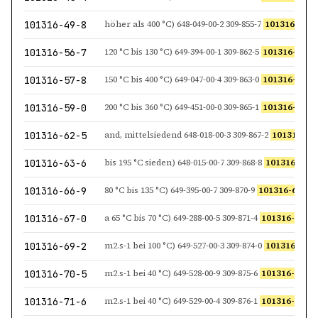
101316-49-8
höher als 400 °C) 648-049-00-2 309-855-7
101316-49-8
101316-56-7
120 °C bis 130 °C) 649-394-00-1 309-862-5
101316-56-7
P K
101316-57-8
150 °C bis 400 °C) 649-047-00-4 309-863-0
101316-57-8
R
101316-59-0
200 °C bis 360 °C) 649-451-00-0 309-865-1
101316-59-0
D
101316-62-5
and, mittelsiedend 648-018-00-3 309-867-2
101316-62
101316-63-6
bis 195 °C sieden) 648-015-00-7 309-868-8
101316-63-6
101316-66-9
80 °C bis 135 °C) 649-395-00-7 309-870-9
101316-66-9
P Naphth
101316-67-0
a 65 °C bis 70 °C) 649-288-00-5 309-871-4
101316-67-0
P Nap
101316-69-2
m2.s-1 bei 100 °C) 649-527-00-3 309-874-0
101316-69-2
101316-70-5
m2.s-1 bei 40 °C) 649-528-00-9 309-875-6
101316-70-5
L Sch
101316-71-6
m2.s-1 bei 40 °C) 649-529-00-4 309-876-1
101316-71-6
L Sch