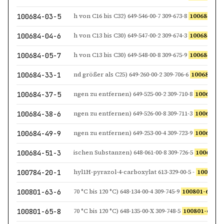
100684-03-5
h von C16 bis C32) 649-546-00-7 309-673-8
100684-03-
100684-04-6
h von C13 bis C30) 649-547-00-2 309-674-3
100684-04-
100684-05-7
h von C13 bis C30) 649-548-00-8 309-675-9
100684-05-
100684-33-1
nd größer als C25) 649-260-00-2 309-706-6
100684-33
100684-37-5
ngen zu entfernen) 649-525-00-2 309-710-8
100684-3
100684-38-6
ngen zu entfernen) 649-526-00-8 309-711-3
100684-3
100684-49-9
ngen zu entfernen) 649-253-00-4 309-723-9
100684-4
100684-51-3
ischen Substanzen) 648-061-00-8 309-726-5
100684-5
100784-20-1
hyl1H-pyrazol-4-carboxylat 613-329-00-5 -
100784-2
100801-63-6
70 °C bis 120 °C) 648-134-00-4 309-745-9
100801-63-6
J, M Koh
100801-65-8
70 °C bis 120 °C) 648-135-00-X 309-748-5
100801-65-8
J, M Ko