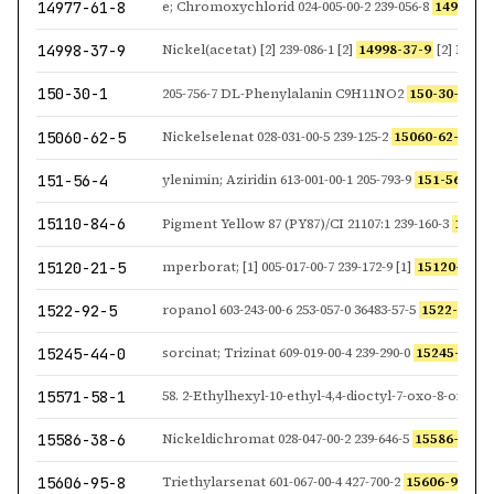
14977-61-8
e; Chromoxychlorid 024-005-00-2 239-056-8
14977-61
14998-37-9
Nickel(acetat) [2] 239-086-1 [2]
14998-37-9
[2] Nickeldib
150-30-1
205-756-7 DL-Phenylalanin C9H11NO2
150-30-1
208-407-
15060-62-5
Nickelselenat 028-031-00-5 239-125-2
15060-62-5
Nickel
151-56-4
ylenimin; Aziridin 613-001-00-1 205-793-9
151-56-4
2-Met
15110-84-6
Pigment Yellow 87 (PY87)/CI 21107:1 239-160-3
15110
15120-21-5
mperborat; [1] 005-017-00-7 239-172-9 [1]
15120-21-5
1522-92-5
ropanol 603-243-00-6 253-057-0 36483-57-5
1522-92-5
15245-44-0
sorcinat; Trizinat 609-019-00-4 239-290-0
15245-44-0
15571-58-1
15586-38-6
Nickeldichromat 028-047-00-2 239-646-5
15586-38-6
N
15606-95-8
Triethylarsenat 601-067-00-4 427-700-2
15606-95-8
Vin