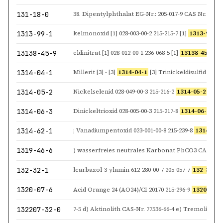
131-18-0
38. Dipentylphthalat EG-Nr.: 205-017-9 CAS Nr.:
131
1313-99-1
kelmonoxid [1] 028-003-00-2 215-215-7 [1]
1313-99-1
[
13138-45-9
eldinitrat [1] 028-012-00-1 236-068-5 [1]
13138-45-9
[1] Sa
1314-04-1
Millerit [3] - [3]
1314-04-1
[3] Trinickeldisulfid 028-0
1314-05-2
Nickelselenid 028-049-00-3 215-216-2
1314-05-2
Kieselsä
1314-06-3
Dinickeltrioxid 028-005-00-3 215-217-8
1314-06-3
Nicke
1314-62-1
; Vanadiumpentoxid 023-001-00-8 215-239-8
1314-62-
1319-46-6
132-32-1
lcarbazol-3-ylamin 612-280-00-7 205-057-7
132-32-1
1320-07-6
Acid Orange 24 (AO24)/CI 20170 215-296-9
1320-07-6
132207-32-0