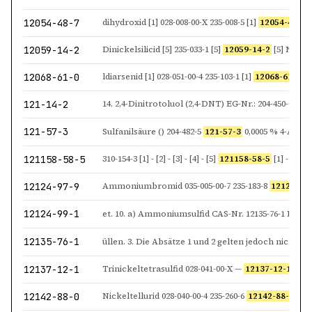
12054-48-7
dihydroxid [1] 028-008-00-X 235-008-5 [1]
12054-48-7
[1
12059-14-2
Dinickelsilicid [5] 235-033-1 [5]
12059-14-2
[5] Nickeldisili
12068-61-0
ldiarsenid [1] 028-051-00-4 235-103-1 [1]
12068-61-0
[1]
121-14-2
14. 2,4-Dinitrotoluol (2,4-DNT) EG-Nr.: 204-450-0 CAS
121-57-3
Sulfanilsäure () 204-482-5
121-57-3
0,0005 % 4-Amino-3-
121158-58-5
310-154-3 [1] - [2] - [3] - [4] - [5]
121158-58-5
[1] - [2] - [3] 2105
12124-97-9
Ammoniumbromid 035-005-00-7 235-183-8
12124-97
12124-99-1
12135-76-1
12137-12-1
Trinickeltetrasulfid 028-041-00-X —
12137-12-1
Trinic
12142-88-0
Nickeltellurid 028-040-00-4 235-260-6
12142-88-0
Trini