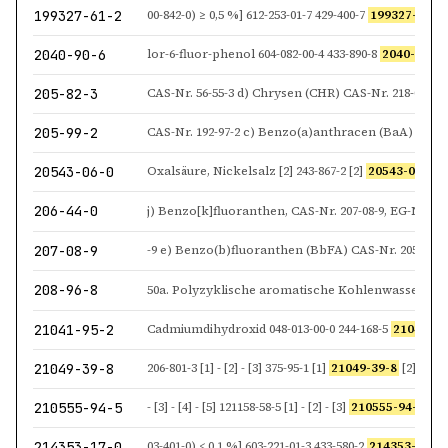
199327-61-2
00-842-0) ≥ 0,5 %] 612-253-01-7 429-400-7
199327-61-2
2040-90-6
lor-6-fluor-phenol 604-082-00-4 433-890-8
2040-90-6
205-82-3
205-99-2
20543-06-0
Oxalsäure, Nickelsalz [2] 243-867-2 [2]
20543-06-0
[2] 
206-44-0
207-08-9
208-96-8
21041-95-2
Cadmiumdihydroxid 048-013-00-0 244-168-5
21041-95
21049-39-8
206-801-3 [1] - [2] - [3] 375-95-1 [1]
21049-39-8
[2] 4149-
210555-94-5
- [3] - [4] - [5] 121158-58-5 [1] - [2] - [3]
210555-94-5
[4] 
214353-17-0
03-401-0) < 0,1 %] 603-221-01-3 433-580-2
214353-17-0