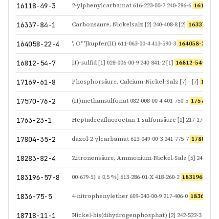
16118-49-3
2-ylphenylcarbamat 616-223-00-7 240-286-6
16118-4
16337-84-1
Carbonsäure, Nickelsalz [2] 240-408-8 [2]
16337-84-
164058-22-4
', O''']kupfer(II) 611-063-00-4 413-590-3
164058-22-4
(Met
16812-54-7
II)-sulfid [1] 028-006-00-9 240-841-2 [1]
16812-54-7
[1] 
17169-61-8
Phosphorsäure, Calcium-Nickel-Salz [7] - [7]
17169
17570-76-2
(II)methansulfonat 082-008-00-4 401-750-5
17570-76
1763-23-1
Heptadecafluoroctan-1-sulfonsäure [1] 217-179-8 [1
17804-35-2
dazol-2-ylcarbamat 613-049-00-3 241-775-7
17804-35
18283-82-4
Zitronensäure, Ammonium-Nickel-Salz [5] 242-161-1
183196-57-8
00-679-5) ≥ 0,5 %] 613-286-01-X 418-260-2
183196-57-8
1836-75-5
4-nitrophenylether 609-040-00-9 217-406-0
1836-75-5
18718-11-1
Nickel-bis(dihydrogenphosphat) [2] 242-522-3 [2]
18