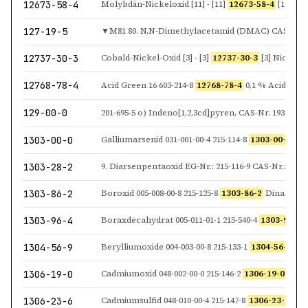
12673-58-4
Molybdän-Nickeloxid [11] - [11]
12673-58-4
[11] Cobalt-Lith
127-19-5
▼M81 80. N,N-Dimethylacetamid (DMAC) CAS-Nr.
12737-30-3
Cobald-Nickel-Oxid [3] - [3]
12737-30-3
[3] Nickel-Zinn-Trioxid
12768-78-4
Acid Green 16 603-214-8
12768-78-4
0,1 % Acid Red 
129-00-0
1303-00-0
Galliumarsenid 031-001-00-4 215-114-8
1303-00-0
▼C
1303-28-2
9. Diarsenpentaoxid EG-Nr.: 215-116-9 CAS-Nr.:
1303
1303-86-2
Boroxid 005-008-00-8 215-125-8
1303-86-2
Dinatriumtetrab
1303-96-4
Boraxdecahydrat 005-011-01-1 215-540-4
1303-96-4
Din
1304-56-9
Berylliumoxide 004-003-00-8 215-133-1
1304-56-9
►M
1306-19-0
Cadmiumoxid 048-002-00-0 215-146-2
1306-19-0
►M5
1306-23-6
Cadmiumsulfid 048-010-00-4 215-147-8
1306-23-6
►M