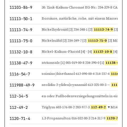
11103-86-9
30. Zink-Kalium-Chromat EG-Nr.: 234-329-8 CAS-Nr.
11113-50-1
11113-74-9
Nickelhydroxid [2] 234-348-1 [2]
11113-74-9
[2] Nickelsu
11113-75-0
Nickelsulfid [2] 234-349-7 [2]
11113-75-0
[2] Millerit [
11132-10-8
Nickel–Kalium–Fluorid [4] - [4]
11132-10-8
[4] Nickelhexafl
11138-47-9
atriumsalz [1] 005-019-00-8 234-390-0 [1]
11138-47-9
[1] 
1116-54-7
soimino)bisethanol 612-090-00-4 214-237-4
1116-54-
111988-49-9
azolidin-2-yliden}cyanamid 613-325-00-3 —
111988-4
112-34-5
112-49-2
Triglym 603-176-00-2 203-977-3
112-49-2
▼M14
1120-71-4
1,3-Propansulton 016-032-00-3 214-317-9
1120-71-4
Dim