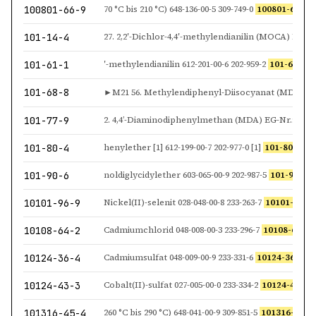
100801-66-9
70 °C bis 210 °C) 648-136-00-5 309-749-0
100801-66-9
J, M Ext
101-14-4
101-61-1
′-methylendianilin 612-201-00-6 202-959-2
101-61-1
C.I. B
101-68-8
101-77-9
101-80-4
henylether [1] 612-199-00-7 202-977-0 [1]
101-80-4
[1
101-90-6
noldiglycidylether 603-065-00-9 202-987-5
101-90-6
7-Oxa
10101-96-9
Nickel(II)-selenit 028-048-00-8 233-263-7
10101-96-9
10108-64-2
Cadmiumchlorid 048-008-00-3 233-296-7
10108-64-2
10124-36-4
Cadmiumsulfat 048-009-00-9 233-331-6
10124-36-4
►
10124-43-3
Cobalt(II)-sulfat 027-005-00-0 233-334-2
10124-43-3
►
101316-45-4
260 °C bis 290 °C) 648-041-00-9 309-851-5
101316-45-4
M 