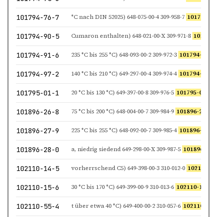
101794-76-7
°C nach DIN 52025) 648-075-00-4 309-958-7
101794-76
101794-90-5
Cumaron enthalten) 648-021-00-X 309-971-8
101794-
101794-91-6
235 °C bis 255 °C) 648-093-00-2 309-972-3
101794-91-6
J, 
101794-97-2
140 °C bis 210 °C) 649-297-00-4 309-974-4
101794-97-2
P K
101795-01-1
20 °C bis 130 °C) 649-397-00-8 309-976-5
101795-01-1
P Kohlen
101896-26-8
75 °C bis 200 °C) 648-004-00-7 309-984-9
101896-26-8
J Aromat
101896-27-9
225 °C bis 255 °C) 648-092-00-7 309-985-4
101896-27-9
J, 
101896-28-0
a, niedrig siedend 649-298-00-X 309-987-5
101896-28-
102110-14-5
vorherrschend C5) 649-398-00-3 310-012-0
102110-14
102110-15-6
30 °C bis 170 °C) 649-399-00-9 310-013-6
102110-15-6
P Rückstä
102110-55-4
t über etwa 40 °C) 649-400-00-2 310-057-6
102110-55-