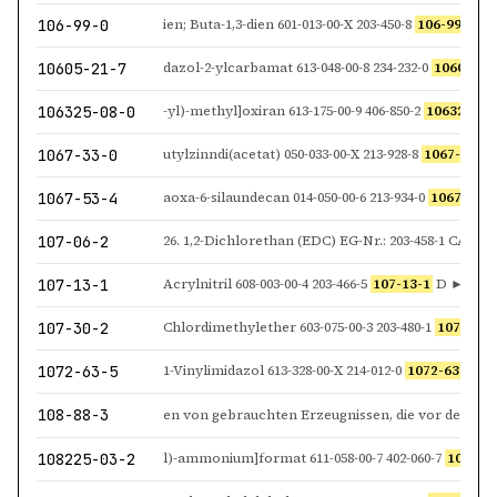
106-99-0
ien; Buta-1,3-dien 601-013-00-X 203-450-8
106-99-0
D 
10605-21-7
dazol-2-ylcarbamat 613-048-00-8 234-232-0
10605-21
106325-08-0
-yl)-methyl]oxiran 613-175-00-9 406-850-2
106325-08
1067-33-0
utylzinndi(acetat) 050-033-00-X 213-928-8
1067-33-0
1067-53-4
aoxa-6-silaundecan 014-050-00-6 213-934-0
1067-53-4
107-06-2
26. 1,2-Dichlorethan (EDC) EG-Nr.: 203-458-1 CAS-Nr
107-13-1
Acrylnitril 608-003-00-4 203-466-5
107-13-1
D ►M5 —
107-30-2
Chlordimethylether 603-075-00-3 203-480-1
107-30-2
1072-63-5
1-Vinylimidazol 613-328-00-X 214-012-0
1072-63-5
Halos
108-88-3
108225-03-2
l)-ammonium]format 611-058-00-7 402-060-7
108225