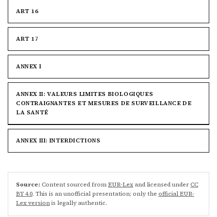
ART 16
ART 17
ANNEX I
ANNEX II: VALEURS LIMITES BIOLOGIQUES
CONTRAIGNANTES ET MESURES DE SURVEILLANCE DE
LA SANTÉ
ANNEX III: INTERDICTIONS
Source:
Content sourced from
EUR-Lex
and licensed under
CC
BY 4.0
. This is an unofficial presentation; only the
official EUR-
Lex version
is legally authentic.