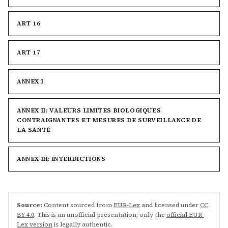
ART 16
ART 17
ANNEX I
ANNEX II: VALEURS LIMITES BIOLOGIQUES
CONTRAIGNANTES ET MESURES DE SURVEILLANCE DE
LA SANTÉ
ANNEX III: INTERDICTIONS
Source:
Content sourced from
EUR-Lex
and licensed under
CC
BY 4.0
. This is an unofficial presentation; only the
official EUR-
Lex version
is legally authentic.