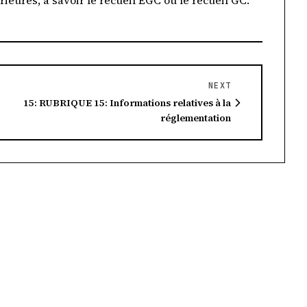
eures, à savoir le recueil EGC ou le recueil GC.
NEXT
15: RUBRIQUE 15: Informations relatives à la
réglementation