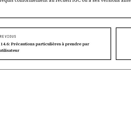
requis conformément au recueil IGC ou à ses versions antéri
REVIOUS
 14.6: Précautions particulières à prendre par
’utilisateur