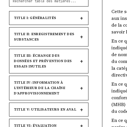
Cette s
aux ins
TITLE I: GÉNÉRALITÉS
de la 
savoir 
TITLE II: ENREGISTREMENT DES
SUBSTANCES
En ce q
indiqué
de noms
TITLE III: ÉCHANGE DES
du comi
DONNÉES ET PRÉVENTION DES
ESSAIS INUTILES
la caté
directi
TITLE IV: INFORMATION À
En ce q
L'INTÉRIEUR DE LA CHAÎNE
indiqué
D'APPROVISIONNEMENT
conform
(MHB) 
TITLE V: UTILISATEURS EN AVAL
du cod
En ce q
TITLE VI: ÉVALUATION