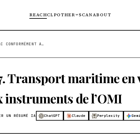
REACH
CLP
OTHER
SCAN
ABOUT
14.7. TRANSPORT MARITIME EN VRAC CONFORMÉMENT A...
.7. Transport maritime e
x instruments de l’OMI
ER UN RÉSUMÉ IA
ChatGPT
Claude
Perplexity
Gem