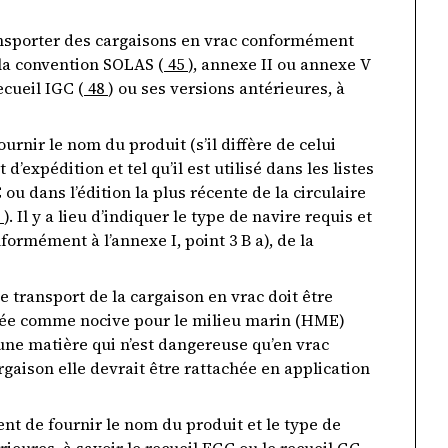
ransporter des cargaisons en vrac conformément
 la convention SOLAS (
45
), annexe II ou annexe V
recueil IGC (
48
) ou ses versions antérieures, à
ournir le nom du produit (s’il diffère de celui
d’expédition et tel qu’il est utilisé dans les listes
ou dans l’édition la plus récente de la circulaire
). Il y a lieu d’indiquer le type de navire requis et
nformément à l’annexe I, point 3 B a), de la
e transport de la cargaison en vrac doit être
idérée comme nocive pour le milieu marin (HME)
une matière qui n’est dangereuse qu’en vrac
aison elle devrait être rattachée en application
ient de fournir le nom du produit et le type de