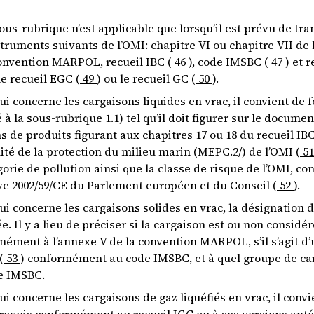
ous-rubrique n’est applicable que lorsqu’il est prévu de t
truments suivants de l’OMI: chapitre VI ou chapitre VII de
convention MARPOL, recueil IBC (
46
), code IMSBC (
47
) et 
le recueil EGC (
49
) ou le recueil GC (
50
).
ui concerne les cargaisons liquides en vrac, il convient de f
 à la sous-rubrique 1.1) tel qu’il doit figurer sur le document 
 de produits figurant aux chapitres 17 ou 18 du recueil IBC 
té de la protection du milieu marin (MEPC.2/) de l’OMI (
51
gorie de pollution ainsi que la classe de risque de l’OMI, co
ve 2002/59/CE du Parlement européen et du Conseil (
52
).
ui concerne les cargaisons solides en vrac, la désignation d
e. Il y a lieu de préciser si la cargaison est ou non cons
ément à l’annexe V de la convention MARPOL, s’il s’agit d’
(
53
) conformément au code IMSBC, et à quel groupe de carg
e IMSBC.
ui concerne les cargaisons de gaz liquéfiés en vrac, il conv