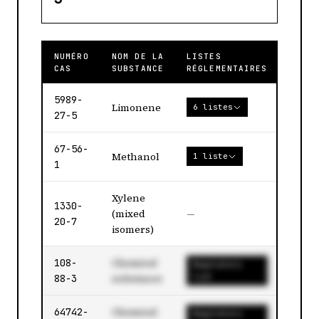
NUMÉRO
NOM DE LA
LISTES
VALI
CAS
SUBSTANCE
RÉGLEMENTAIRES
5989-
Limonene
6 listes
27-5
67-56-
Methanol
1 liste
1
Xylene
1330-
(mixed
—
20-7
isomers)
Chemical
108-
Regulatory
substance
list
88-3
Chemical
64742-
Regulatory