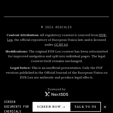
© 2026 REACHLEX
Content Attribution:
All regulatory content is sourced from
EUR-
Lex
, the official repository of European Union law, and is licensed
under
CC BY 4.0
.
Modifications:
The original EUR-Lex content has been reformatted
for improved navigation and split into individual pages. The legal
content itself remains unchanged.
Legal Notice:
This is an unofficial presentation. Only the PDF
versions published in the Official Journal of the European Union on
EUR-Lex are authentic and produce legal effects.
Powered by
SCREEN
DOCUMENTS FOR
SCREEN NOW →
TALK TO US
CHEMICALS