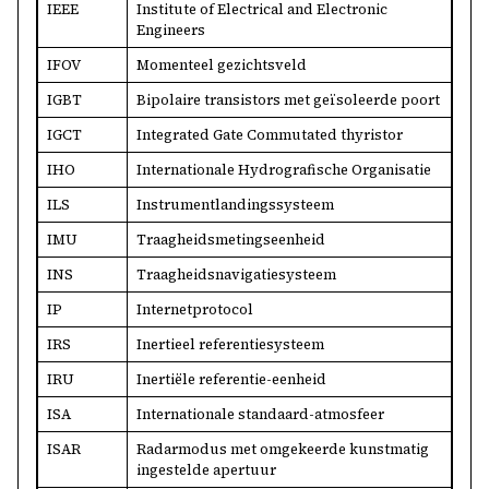
IEEE
Institute of Electrical and Electronic
Engineers
IFOV
Momenteel gezichtsveld
IGBT
Bipolaire transistors met geïsoleerde poort
IGCT
Integrated Gate Commutated thyristor
IHO
Internationale Hydrografische Organisatie
ILS
Instrumentlandingssysteem
IMU
Traagheidsmetingseenheid
INS
Traagheidsnavigatiesysteem
IP
Internetprotocol
IRS
Inertieel referentiesysteem
IRU
Inertiële referentie-eenheid
ISA
Internationale standaard-atmosfeer
ISAR
Radarmodus met omgekeerde kunstmatig
ingestelde apertuur