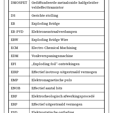
DMOSFET
Gediffundeerde metaaloxide-halfgeleider-
veldeffecttransistor
DS
Gerichte stolling
EB
Exploding Bridge
EB-PVD
Elektronenstraalverdampen
EBW
Exploding Bridge Wire
ECM
Electro-Chemical Machining
EDM
Vonkverspaningsmachine
EFI
„Exploding foil”-ontstekingen
EIRP
Effectief isotroop uitgestraald vermogen
EMP
Elektromagnetische puls
ENOB
Effectief aantal bits
ERF
Elektrorheologisch afwerkingsprocedé
ERP
Effectief uitgestraald vermogen
ESD
Elektrostatische ontlading