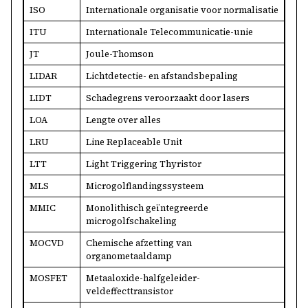
ISO
Internationale organisatie voor normalisatie
ITU
Internationale Telecommunicatie-unie
JT
Joule-Thomson
LIDAR
Lichtdetectie- en afstandsbepaling
LIDT
Schadegrens veroorzaakt door lasers
LOA
Lengte over alles
LRU
Line Replaceable Unit
LTT
Light Triggering Thyristor
MLS
Microgolflandingssysteem
MMIC
Monolithisch geïntegreerde
microgolfschakeling
MOCVD
Chemische afzetting van
organometaaldamp
MOSFET
Metaaloxide-halfgeleider-
veldeffecttransistor