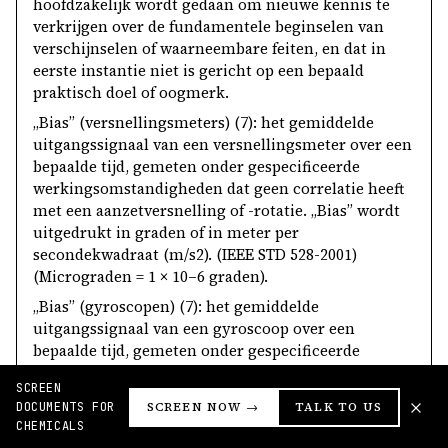
hoofdzakelijk wordt gedaan om nieuwe kennis te
verkrijgen over de fundamentele beginselen van
verschijnselen of waarneembare feiten, en dat in
eerste instantie niet is gericht op een bepaald
praktisch doel of oogmerk.
„Bias” (versnellingsmeters) (7): het gemiddelde
uitgangssignaal van een versnellingsmeter over een
bepaalde tijd, gemeten onder gespecificeerde
werkingsomstandigheden dat geen correlatie heeft
met een aanzetversnelling of -rotatie. „Bias” wordt
uitgedrukt in graden of in meter per
secondekwadraat (m/s
2
). (IEEE STD 528-2001)
(Micrograden = 1 × 10
–6
graden).
„Bias” (gyroscopen) (7): het gemiddelde
uitgangssignaal van een gyroscoop over een
bepaalde tijd, gemeten onder gespecificeerde
werkingsomstandigheden dat geen correlatie heeft
SCREEN
met een aanzetrotatie of -versnelling. „Bias” wordt
DOCUMENTS FOR
SCREEN NOW →
TALK TO US
typisch uitgedrukt in graden per uur (graden/u).
CHEMICALS
(IEEE STD 528-2001).