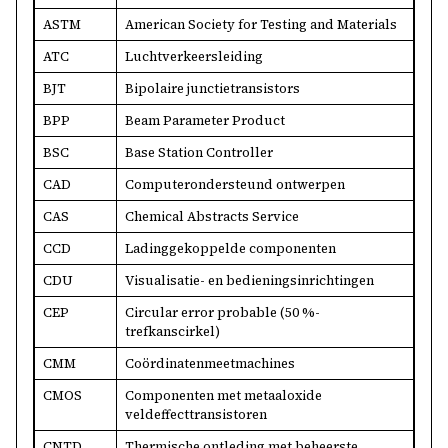
ASTM
American Society for Testing and Materials
ATC
Luchtverkeersleiding
BJT
Bipolaire junctietransistors
BPP
Beam Parameter Product
BSC
Base Station Controller
CAD
Computerondersteund ontwerpen
CAS
Chemical Abstracts Service
CCD
Ladinggekoppelde componenten
CDU
Visualisatie- en bedieningsinrichtingen
CEP
Circular error probable (50 %-
trefkanscirkel)
CMM
Coördinatenmeetmachines
CMOS
Componenten met metaaloxide
veldeffecttransistoren
CNTD
Thermische ontleding met beheerste