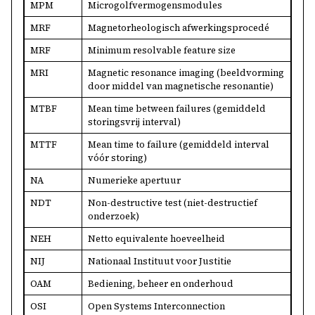
MPM
Microgolfvermogensmodules
MRF
Magnetorheologisch afwerkingsprocedé
MRF
Minimum resolvable feature size
MRI
Magnetic resonance imaging (beeldvorming
door middel van magnetische resonantie)
MTBF
Mean time between failures (gemiddeld
storingsvrij interval)
MTTF
Mean time to failure (gemiddeld interval
vóór storing)
NA
Numerieke apertuur
NDT
Non-destructive test (niet-destructief
onderzoek)
NEH
Netto equivalente hoeveelheid
NIJ
Nationaal Instituut voor Justitie
OAM
Bediening, beheer en onderhoud
OSI
Open Systems Interconnection