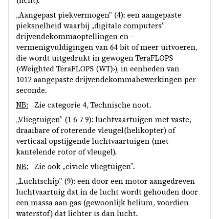
(licht).
„Aangepast piekvermogen” (4): een aangepaste
pieksnelheid waarbij „digitale computers”
drijvendekommaoptellingen en -
vermenigvuldigingen van 64 bit of meer uitvoeren,
die wordt uitgedrukt in gewogen TeraFLOPS
(‹Weighted TeraFLOPS (WT)›), in eenheden van
10
12
aangepaste drijvendekommabewerkingen per
seconde.
NB:
Zie categorie 4, Technische noot.
„Vliegtuigen” (1 6 7 9): luchtvaartuigen met vaste,
draaibare of roterende vleugel(helikopter) of
verticaal opstijgende luchtvaartuigen (met
kantelende rotor of vleugel).
NB:
Zie ook „civiele vliegtuigen”.
„Luchtschip” (9): een door een motor aangedreven
luchtvaartuig dat in de lucht wordt gehouden door
een massa aan gas (gewoonlijk helium, voordien
waterstof) dat lichter is dan lucht.