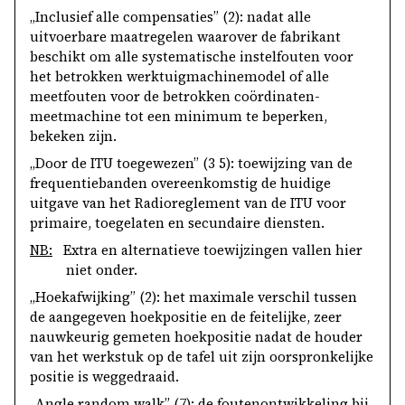
„Inclusief alle compensaties” (2): nadat alle
uitvoerbare maatregelen waarover de fabrikant
beschikt om alle systematische instelfouten voor
het betrokken werktuigmachinemodel of alle
meetfouten voor de betrokken coördinaten-
meetmachine tot een minimum te beperken,
bekeken zijn.
„Door de ITU toegewezen” (3 5): toewijzing van de
frequentiebanden overeenkomstig de huidige
uitgave van het Radioreglement van de ITU voor
primaire, toegelaten en secundaire diensten.
NB:
Extra en alternatieve toewijzingen vallen hier
niet onder.
„Hoekafwijking” (2): het maximale verschil tussen
de aangegeven hoekpositie en de feitelijke, zeer
nauwkeurig gemeten hoekpositie nadat de houder
van het werkstuk op de tafel uit zijn oorspronkelijke
positie is weggedraaid.
„Angle random walk” (7): de foutenontwikkeling bij