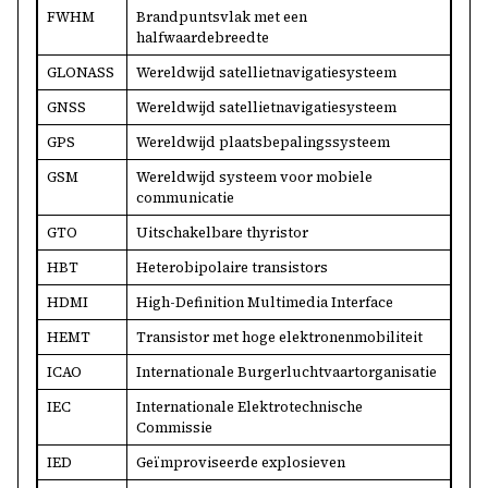
FWHM
Brandpuntsvlak met een
halfwaardebreedte
GLONASS
Wereldwijd satellietnavigatiesysteem
GNSS
Wereldwijd satellietnavigatiesysteem
GPS
Wereldwijd plaatsbepalingssysteem
GSM
Wereldwijd systeem voor mobiele
communicatie
GTO
Uitschakelbare thyristor
HBT
Heterobipolaire transistors
HDMI
High-Definition Multimedia Interface
HEMT
Transistor met hoge elektronenmobiliteit
ICAO
Internationale Burgerluchtvaartorganisatie
IEC
Internationale Elektrotechnische
Commissie
IED
Geïmproviseerde explosieven