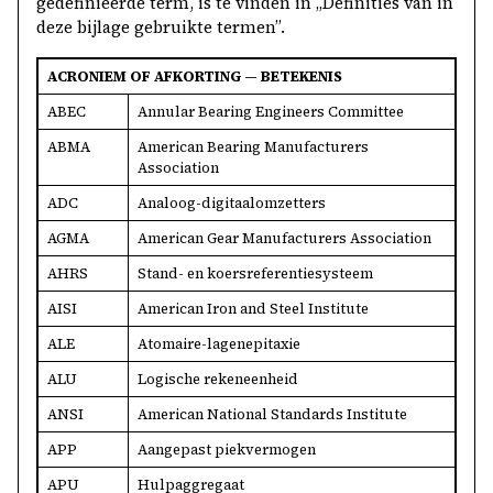
gedefinieerde term, is te vinden in „Definities van in
deze bijlage gebruikte termen”.
ACRONIEM OF AFKORTING — BETEKENIS
ABEC
Annular Bearing Engineers Committee
ABMA
American Bearing Manufacturers
Association
ADC
Analoog-digitaalomzetters
AGMA
American Gear Manufacturers Association
AHRS
Stand- en koersreferentiesysteem
AISI
American Iron and Steel Institute
ALE
Atomaire-lagenepitaxie
ALU
Logische rekeneenheid
ANSI
American National Standards Institute
APP
Aangepast piekvermogen
APU
Hulpaggregaat