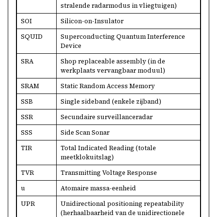
stralende radarmodus in vliegtuigen)
SOI
Silicon-on-Insulator
SQUID
Superconducting Quantum Interference
Device
SRA
Shop replaceable assembly (in de
werkplaats vervangbaar moduul)
SRAM
Static Random Access Memory
SSB
Single sideband (enkele zijband)
SSR
Secundaire surveillanceradar
SSS
Side Scan Sonar
TIR
Total Indicated Reading (totale
meetklokuitslag)
TVR
Transmitting Voltage Response
u
Atomaire massa-eenheid
UPR
Unidirectional positioning repeatability
(herhaalbaarheid van de unidirectionele