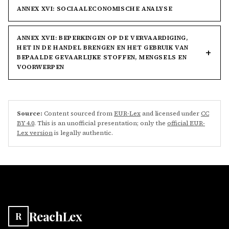
ANNEX XVI: SOCIAALECONOMISCHE ANALYSE
ANNEX XVII: BEPERKINGEN OP DE VERVAARDIGING,
HET IN DE HANDEL BRENGEN EN HET GEBRUIK VAN
BEPAALDE GEVAARLIJKE STOFFEN, MENGSELS EN
VOORWERPEN
Source:
Content sourced from
EUR-Lex
and licensed under
CC
BY 4.0
. This is an unofficial presentation; only the
official EUR-
Lex version
is legally authentic.
ReachLex
R