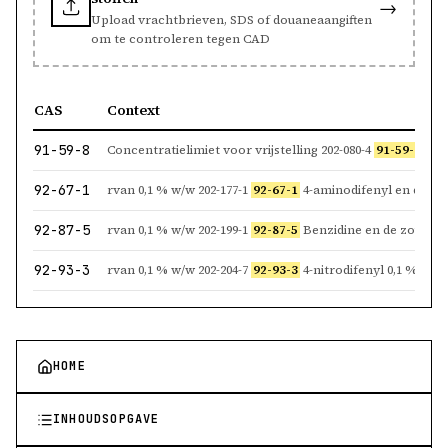
→
Upload vrachtbrieven, SDS of douaneaangiften
om te controleren tegen CAD
CAS
Context
91-59-8
Concentratielimiet voor vrijstelling 202-080-4
91-59-8
2-naftylamine en de 
92-67-1
rvan 0,1 % w/w 202-177-1
92-67-1
4-aminodifenyl en de zouten daarvan 0,
92-87-5
rvan 0,1 % w/w 202-199-1
92-87-5
Benzidine en de zouten daarvan 0,
92-93-3
rvan 0,1 % w/w 202-204-7
92-93-3
4-nitrodifenyl 0,1 % w/w
HOME
INHOUDSOPGAVE