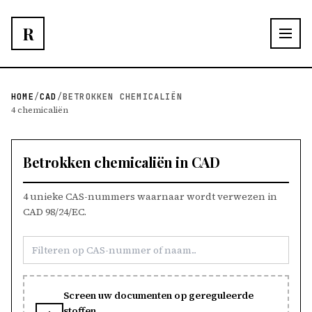
R
HOME
/
CAD
/
BETROKKEN CHEMICALIËN
4 chemicaliën
Betrokken chemicaliën in CAD
4 unieke CAS-nummers waarnaar wordt verwezen in
CAD 98/24/EC.
Screen uw documenten op gereguleerde
stoffen