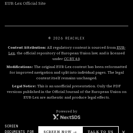
EUR-Lex Official Site
© 2026 REACHLEX
Content Attribution:
All regulatory content is sourced from
EUR-
Lex
, the official repository of European Union law, and is licensed
under
CC BY 4.0
.
Modifications:
The original EUR-Lex content has been reformatted
for improved navigation and split into individual pages. The legal
content itself remains unchanged.
Legal Notice:
This is an unofficial presentation. Only the PDF
versions published in the Official Journal of the European Union on
EUR-Lex are authentic and produce legal effects.
Powered by
SCREEN
DOCUMENTS FOR
SCREEN NOW →
TALK TO US