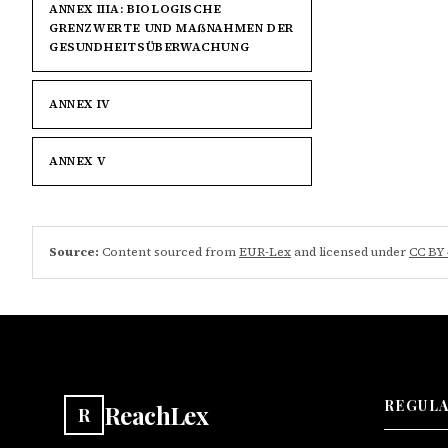
ANNEX IIIA: BIOLOGISCHE
GRENZWERTE UND MAẞNAHMEN DER
GESUNDHEITSÜBERWACHUNG
ANNEX IV
ANNEX V
Source:
Content sourced from
EUR-Lex
and licensed under
CC BY 
REGUL
ReachLex
R