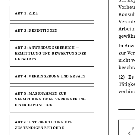
Vorbeu
ART 1: ZIEL
Konsul
Verant
Arbeit
ART 2: DEFINITIONEN
gewähr
In Anw
ART 3: ANWENDUNGSBEREICH —
zur Ve
ERMITTLUNG UND BEWERTUNG DER
GEFAHREN
nicht 
beschr
(2)
Es
ART 4: VERRINGERUNG UND ERSATZ
Tätigk
verhin
ART 5: MASSNAHMEN ZUR V
ERMEIDUNG ODER VERRINGERUNG E
INER EXPOSITION
ART 6: UNTERRICHTUNG DER
ZUSTÄNDIGEN BEHÖRDE
P