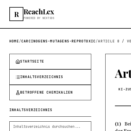
ReachLex
R
POWERED BY NEXTSDS
HOME
/
CARCINOGENS-MUTAGENS-REPROTOXIC
/
ARTICLE 8 / V
STARTSEITE
Art
INHALTSVERZEICHNIS
KI-ZU
BETROFFENE CHEMIKALIEN
INHALTSVERZEICHNIS
(1)
Be
der Ex