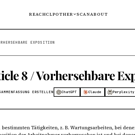
REACH
CLP
OTHER
SCAN
ABOUT
ORHERSEHBARE EXPOSITION
icle 8 / Vorhersehbare Ex
SAMMENFASSUNG ERSTELLEN
ChatGPT
Claude
Perplexity
i bestimmten Tätigkeiten, z. B. Wartungsarbeiten, bei den
position der Arbeitnehmer vorherzusehen ist und bei denen