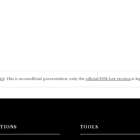
4.0
. This is an unofficial presentation; only the
official EUR-Lex version
is le
ATIONS
TOOLS