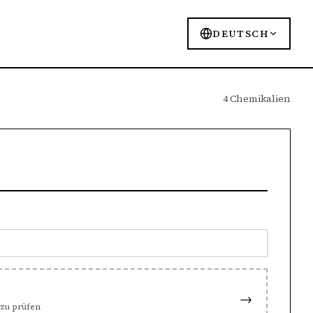
DEUTSCH
4 Chemikalien
→
zu prüfen