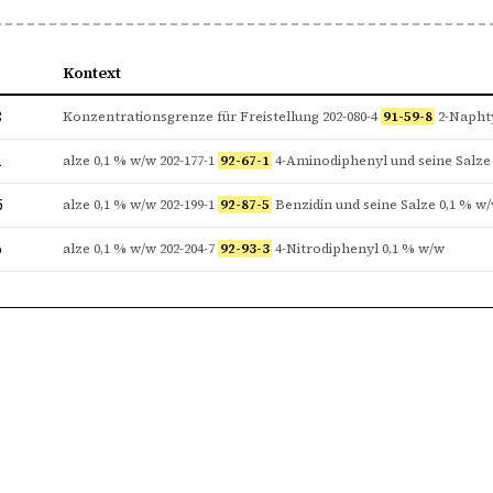
Kontext
8
Konzentrationsgrenze für Freistellung 202-080-4
91-59-8
2-Naphty
1
alze 0,1 % w/w 202-177-1
92-67-1
4-Aminodiphenyl und seine Salze
5
alze 0,1 % w/w 202-199-1
92-87-5
Benzidin und seine Salze 0,1 % w
3
alze 0,1 % w/w 202-204-7
92-93-3
4-Nitrodiphenyl 0,1 % w/w