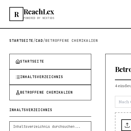
ReachLex
R
POWERED BY NEXTSDS
STARTSEITE
/
CAD
/
BETROFFENE CHEMIKALIEN
STARTSEITE
Betr
INHALTSVERZEICHNIS
4 einde
BETROFFENE CHEMIKALIEN
INHALTSVERZEICHNIS