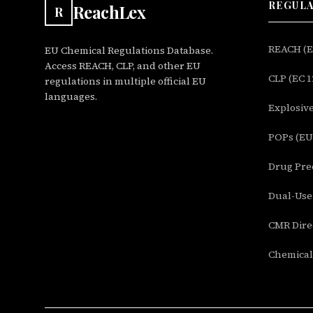
REGUL
ReachLex
R
REACH (EC
EU Chemical Regulations Database.
Access REACH, CLP, and other EU
CLP (EC 1
regulations in multiple official EU
languages.
Explosive
POPs (EU 
Drug Prec
Dual-Use 
CMR Direc
Chemical 