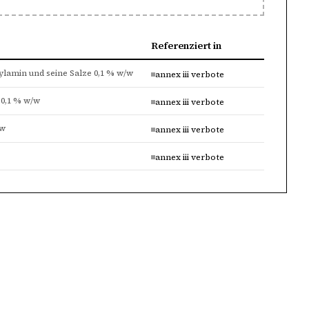
Referenziert in
lamin und seine Salze 0,1 % w/w
annex iii verbote
 0,1 % w/w
annex iii verbote
/w
annex iii verbote
annex iii verbote