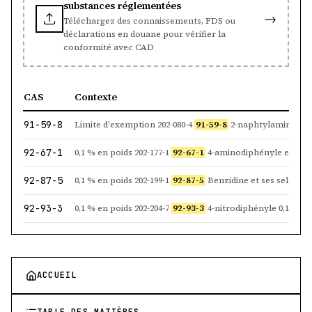
substances réglementées
→
Téléchargez des connaissements, FDS ou
déclarations en douane pour vérifier la
conformité avec CAD
CAS
Contexte
91-59-8
Limite d'exemption 202-080-4
91-59-8
2-naphtylamine et ses sels 0,1 %
92-67-1
0,1 % en poids 202-177-1
92-67-1
4-aminodiphényle et ses sels 0,1 % 
92-87-5
0,1 % en poids 202-199-1
92-87-5
Benzidine et ses sels 0,1 % en
92-93-3
0,1 % en poids 202-204-7
92-93-3
4-nitrodiphényle 0,1 % en
ACCUEIL