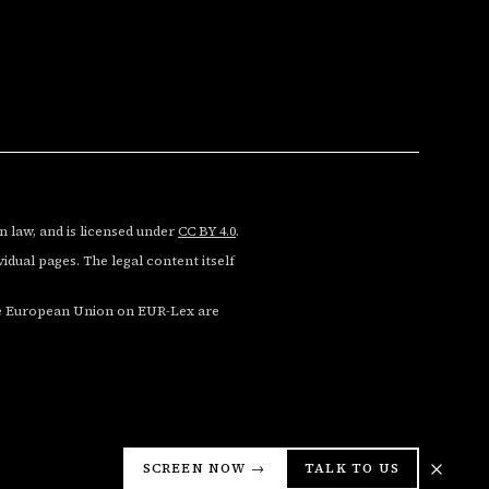
n law, and is licensed under
CC BY 4.0
.
dual pages. The legal content itself
 the European Union on EUR-Lex are
SCREEN NOW →
TALK TO US