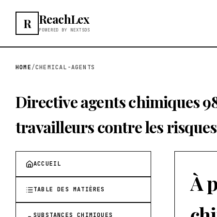
ReachLex
R
POWERED BY NEXTSDS
HOME
/
CHEMICAL-AGENTS
Directive agents chimiques 98/
travailleurs contre les risques
ACCUEIL
À p
TABLE DES MATIÈRES
chi
SUBSTANCES CHIMIQUES