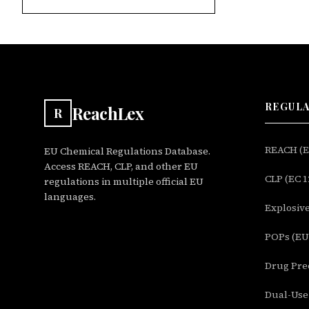
REGUL
ReachLex
R
REACH (EC
EU Chemical Regulations Database.
Access REACH, CLP, and other EU
CLP (EC 1
regulations in multiple official EU
languages.
Explosive
POPs (EU 
Drug Prec
Dual-Use 