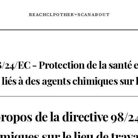
REACH
CLP
OTHER
SCAN
ABOUT
24/EC - Protection de la santé et
 liés à des agents chimiques sur l
ropos de la directive 98/2
miques sur le lieu de trava