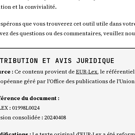
tion et la convivialité.
spérons que vous trouverez cet outil utile dans votre
vez des questions ou des commentaires, veuillez no
TRIBUTION ET AVIS JURIDIQUE
rce :
Ce contenu provient de
EUR-Lex
, le référentiel
opéenne géré par l'Office des publications de l'Unio
férence du document :
EX : 01998L0024
sion consolidée : 20240408
ifications :
Le texte original d'EUR-Lex a été refor