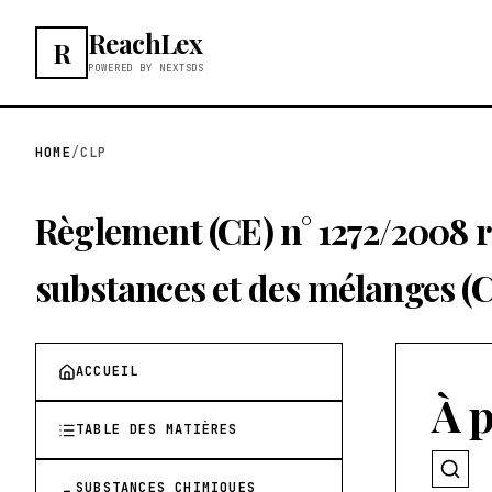
ReachLex
R
POWERED BY NEXTSDS
HOME
/
CLP
Règlement (CE) n° 1272/2008 rel
substances et des mélanges (
ACCUEIL
À 
TABLE DES MATIÈRES
SUBSTANCES CHIMIQUES