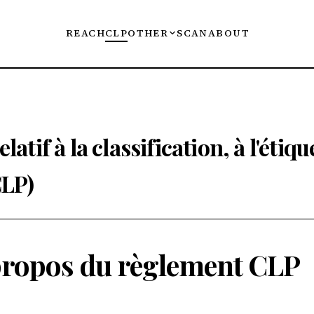
REACH
CLP
OTHER
SCAN
ABOUT
atif à la classification, à l'étiq
CLP)
propos du règlement CLP