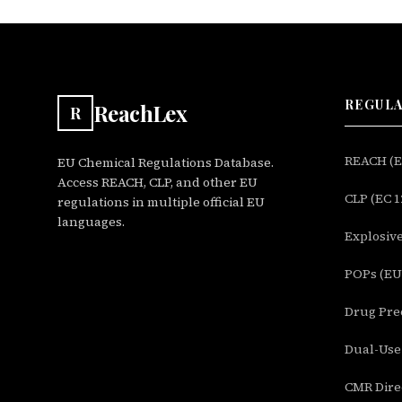
REGUL
ReachLex
R
REACH (EC
EU Chemical Regulations Database.
Access REACH, CLP, and other EU
CLP (EC 1
regulations in multiple official EU
languages.
Explosive
POPs (EU 
Drug Prec
Dual-Use 
CMR Direc